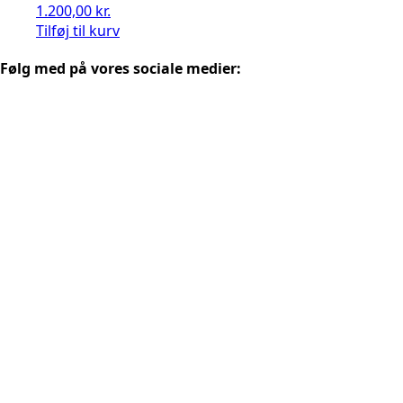
1.200,00
kr.
Tilføj til kurv
Følg med på vores sociale medier: