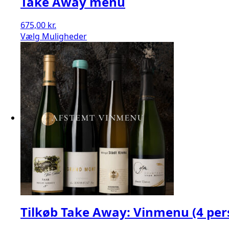
Take Away menu
675,00
kr.
Vælg Muligheder
Tilkøb Take Away: Vinmenu (4 pers