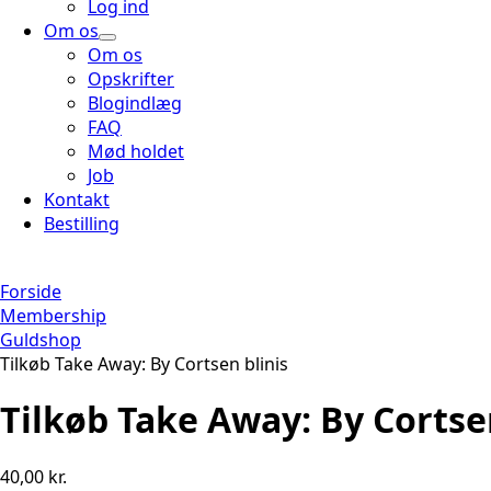
Log ind
Om os
Om os
Opskrifter
Blogindlæg
FAQ
Mød holdet
Job
Kontakt
Bestilling
Forside
Membership
Guldshop
Tilkøb Take Away: By Cortsen blinis
Tilkøb Take Away: By Cortsen
40,00
kr.