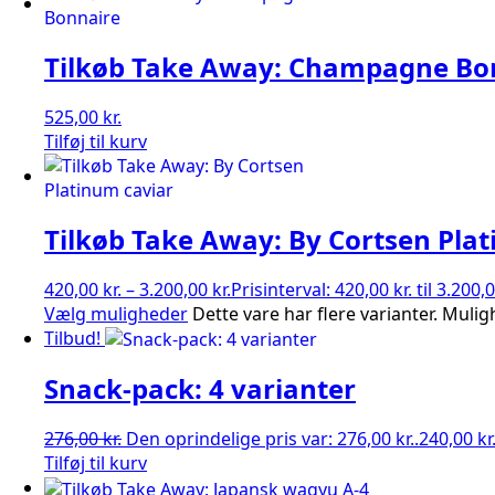
Tilkøb Take Away: Champagne Bo
525,00
kr.
Tilføj til kurv
Tilkøb Take Away: By Cortsen Pla
420,00
kr.
–
3.200,00
kr.
Prisinterval: 420,00 kr. til 3.200,0
Vælg muligheder
Dette vare har flere varianter. Mul
Tilbud!
Snack-pack: 4 varianter
276,00
kr.
Den oprindelige pris var: 276,00 kr..
240,00
kr
Tilføj til kurv