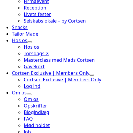
Firmaevent
Reception
Livets fester
Selskabslokale – by Cortsen
Snacks
Tailor Made
Hos os
Hos os
Torsdags-X
Masterclass med Mads Cortsen
Gavekort
Cortsen Exclusive | Members Only
Cortsen Exclusive | Members Only
Log ind
Om os
Om os
Opskrifter
Blogindlæg
FAQ
Mød holdet
Job