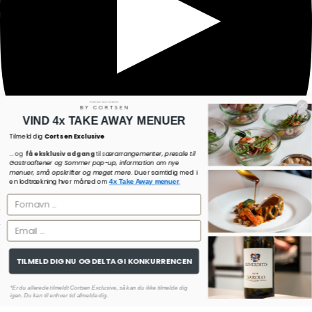
VIND 4x TAKE AWAY MENUER
Tilmeld dig
Cortsen Exclusive
... og
få eksklusiv adgang
til
s
ærarrangementer, presale til
Gastroaftener og Sommer pop-up, information om nye
menuer, små opskrifter og meget mere.
Du er samtidig med i
en lodtrækning hver måned om
.
4x Take Away menuer
Copyright © 2026 by Cortsen
Rapport fra Fødevarestyrelsen
Handelsbetingelser
Leveringspolitik
Refusionspolitik
Privatlivspolitik
TILMELD DIG NU OG DELTAG I KONKURRENCEN
*Er du allerede tilmeldt Cortsen Exclusive, så kan du ikke tilmelde dig
igen. Du kan til enhver tid afmelde dig.