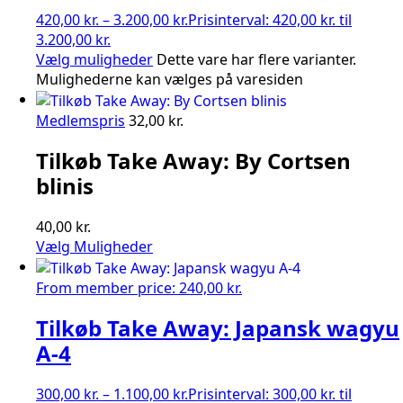
420,00
kr.
–
3.200,00
kr.
Prisinterval: 420,00 kr. til
3.200,00 kr.
Vælg muligheder
Dette vare har flere varianter.
Mulighederne kan vælges på varesiden
Medlemspris
32,00
kr.
Tilkøb Take Away: By Cortsen
blinis
40,00
kr.
Vælg Muligheder
From member price:
240,00
kr.
Tilkøb Take Away: Japansk wagyu
A-4
300,00
kr.
–
1.100,00
kr.
Prisinterval: 300,00 kr. til